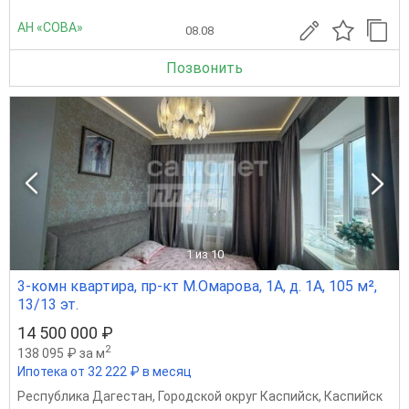
АН «СОВА»
08.08
Позвонить
1
из 10
3-комн квартира, пр-кт М.Омарова, 1А, д. 1А, 105 м²,
13/13 эт.
14 500 000 ₽
2
138 095 ₽ за м
Ипотека от 32 222 ₽ в месяц
Республика Дагестан
,
Городской округ Каспийск
,
Каспийск