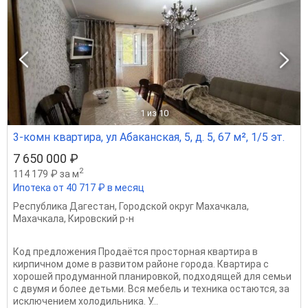
1
из 10
3-комн квартира, ул Абаканская, 5, д. 5, 67 м², 1/5 эт.
7 650 000 ₽
2
114 179 ₽ за м
Ипотека от 40 717 ₽ в месяц
Республика Дагестан
,
Городской округ Махачкала
,
Махачкала
,
Кировский р-н
Код предложения Продаётся просторная квартира в
кирпичном доме в развитом районе города. Квартира с
хорошей продуманной планировкой, подходящей для семьи
с двумя и более детьми. Вся мебель и техника остаются, за
исключением холодильника. У...