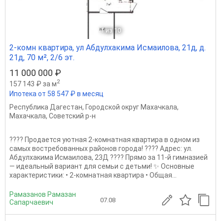
1
из 10
2-комн квартира, ул Абдулхакима Исмаилова, 21д, д.
21д, 70 м², 2/6 эт.
11 000 000 ₽
2
157 143 ₽ за м
Ипотека от 58 547 ₽ в месяц
Республика Дагестан
,
Городской округ Махачкала
,
Махачкала
,
Советский р-н
???? Продается уютная 2-комнатная квартира в одном из
самых востребованных районов города! ???? Адрес: ул.
Абдулхакима Исмаилова, 23Д ???? Прямо за 11-й гимназией
— идеальный вариант для семьи с детьми! ✨ Основные
характеристики: • 2-комнатная квартира • Общая...
Рамазанов Рамазан
07.08
Сапарчаевич