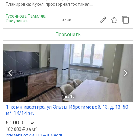
Планировка: Кухня, просторная гостиная,...
Гусейнова Тамилла
07.08
Расуловна
Позвонить
1
из 10
1-комн квартира, ул Эльзы Ибрагимовой, 13, д. 13, 50
м², 14/14 эт.
8 100 000 ₽
2
162 000 ₽ за м
Ипотека от 43 112 ₽ в месяц