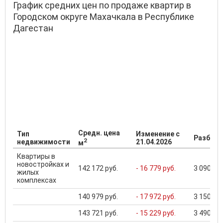
График средних цен по продаже квартир в
Городском округе Махачкала в Республике
Дагестан
Средн. цена
Тип
Изменение с
Разброс
2
недвижимости
21.04.2026
м
Квартиры в
новостройках и
142 172 руб.
- 16 779 руб.
3 090 000
жилых
комплексах
140 979 руб.
- 17 972 руб.
3 150 000
143 721 руб.
- 15 229 руб.
3 490 000