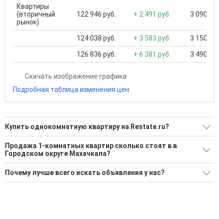
Квартиры
(вторичный
122 946 руб.
+ 2 491 руб.
3 090 000
рынок)
124 038 руб.
+ 3 583 руб.
3 150 000
126 836 руб.
+ 6 381 руб.
3 490 000
Скачать изображение графика
Подробная таблица изменения цен
Купить однокомнатную квартиру на Restate.ru?
Ищите, как Купить однокомнатную квартиру?
Продажа 1-комнатных квартир сколько стоят в в
Городском округе Махачкала?
90 актуальных и проверенных объявлений
Минимальная цена: 1 420 000 Р. Максимальная цена: 12 700
Воспользуйтесь нашим поиском по новостройкам, для
Почему лучше всего искать объявления у нас?
000 Р; Средняя: 5 447 078 Р
подбора подходящего вам варианта
Все объявления проверены и проходят строгую
Средняя цена за м2: 118 460 Р
'Сохраните результаты поиска и возвращайтесь к нему,
модерацию
когда это будет нужно'
Удобный поиск, есть подписка на новые объявления