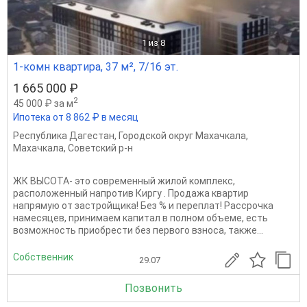
1
из 8
1-комн квартира, 37 м², 7/16 эт.
1 665 000 ₽
2
45 000 ₽ за м
Ипотека от 8 862 ₽ в месяц
Республика Дагестан
,
Городской округ Махачкала
,
Махачкала
,
Советский р-н
ЖК ВЫСОТА- это современный жилой комплекс,
расположенный напротив Киргу . Продажа квартир
напрямую от застройщика! Без % и переплат! Рассрочка
намесяцев, принимаем капитал в полном объеме, есть
возможность приобрести без первого взноса, также...
Собственник
29.07
Позвонить