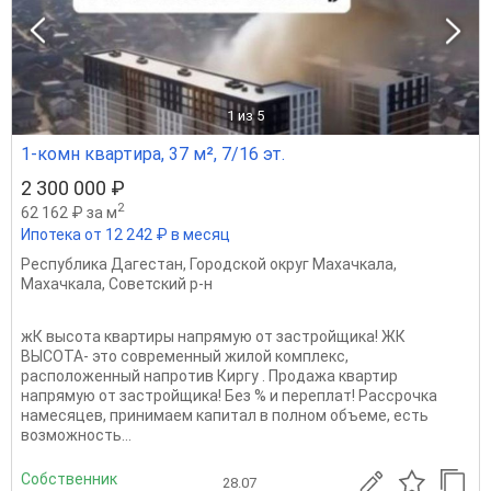
1
из 5
1-комн квартира, 37 м², 7/16 эт.
2 300 000 ₽
2
62 162 ₽ за м
Ипотека от 12 242 ₽ в месяц
Республика Дагестан
,
Городской округ Махачкала
,
Махачкала
,
Советский р-н
жК высота квартиры напрямую от застройщика! ЖК
ВЫСОТА- это современный жилой комплекс,
расположенный напротив Киргу . Продажа квартир
напрямую от застройщика! Без % и переплат! Рассрочка
намесяцев, принимаем капитал в полном объеме, есть
возможность...
Собственник
28.07