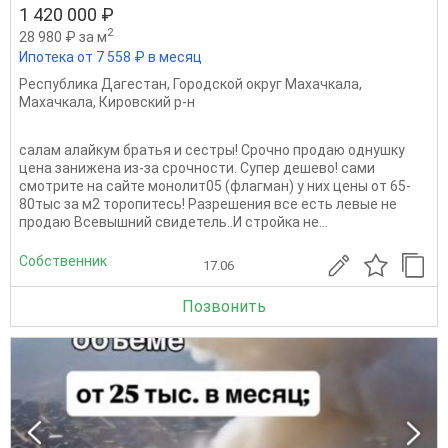
1 420 000 ₽
2
28 980 ₽ за м
Ипотека от 7 558 ₽ в месяц
Республика Дагестан
,
Городской округ Махачкала
,
Махачкала
,
Кировский р-н
салам алайкум братья и сестры! Срочно продаю однушку
цена занижена из-за срочности. Супер дешево! сами
смотрите на сайте монолит05 (флагман) у них цены от 65-
80тыс за м2 торопитесь! Разрешения все есть левые не
продаю Всевышний свидетель..И стройка не...
Собственник
17.06
Позвонить